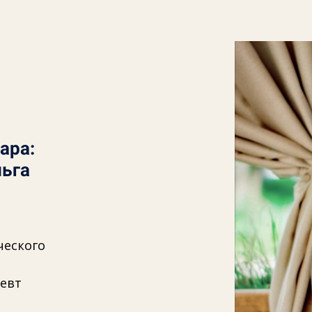
ара:
ьга
ческого
евт