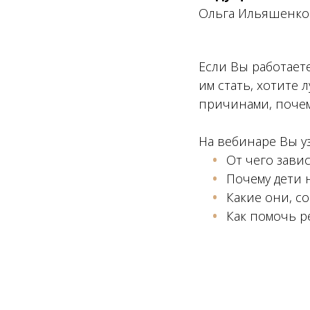
Ольга Ильяшенко
Если Вы работает
им стать, хотите
причинами, почем
На вебинаре Вы уз
От чего зави
Почему дети 
Какие они, 
Как помочь р