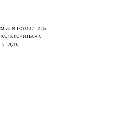
ем или готовитесь
 познакомиться с
е глуп.